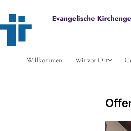
Evangelische Kircheng
Willkommen
Wir vor Ort
Go
Offe