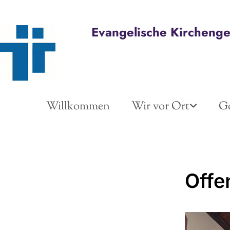
Evangelische Kircheng
Willkommen
Wir vor Ort
Go
Offe