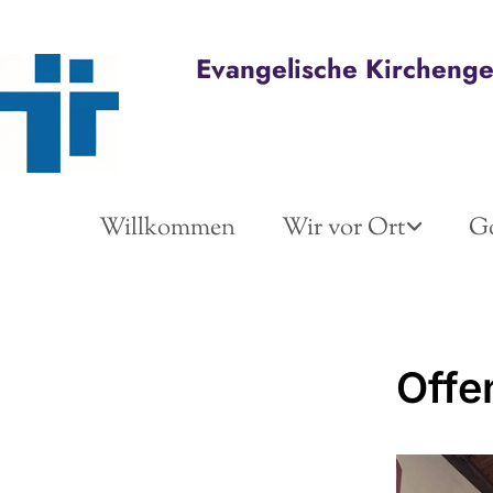
Evangelische Kircheng
Willkommen
Wir vor Ort
Go
Offe