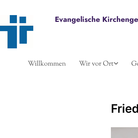
Evangelische Kircheng
Willkommen
Wir vor Ort
Go
Frie