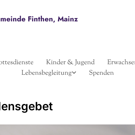
emeinde Finthen, Mainz
ttesdienste
Kinder & Jugend
Erwachse
Lebensbegleitung
Spenden
densgebet