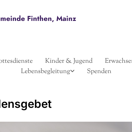
emeinde Finthen, Mainz
ttesdienste
Kinder & Jugend
Erwachse
Lebensbegleitung
Spenden
densgebet