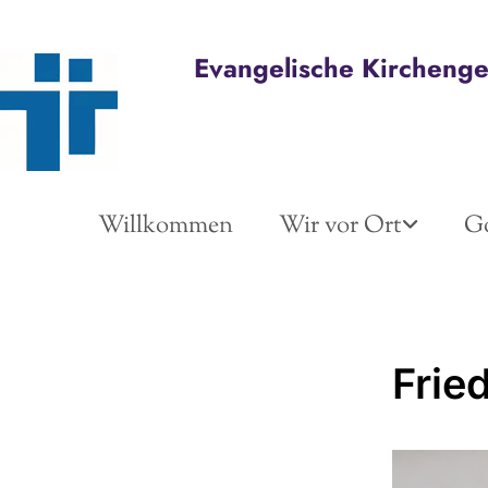
Evangelische Kircheng
Willkommen
Wir vor Ort
Go
Frie